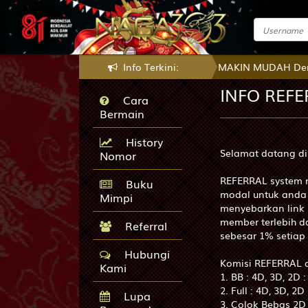
-1.00
HDP
1.00
1.07
Odds
-1.23
PLAY
 sistem DEPOSIT YANG SEMAKIN MUDAH Dengan FITUR Terbaru, Depo
Info Terkini:
Nottingh... vs
i
Leeds Un...
INFO REFE
22/08 22:00PM
Cara
Bermain
Nottingham
H
Forest
History
W
Leeds United
Selamat datang d
Nomor
0.25
HDP
-0.25
1.00
Odds
-1.13
REFERRAL system 
Buku
modal untuk anda
Mimpi
PLAY
menyebarkan link 
member terlebih 
Referral
Udinese vs
sebesar 1% setiap
Como
i
22/08
Hubungi
23:30PM
Komisi REFERRAL a
Kami
1. BB : 4D, 3D, 2D 
H
Udinese
2. Full : 4D, 3D, 2D
Lupa
3. Colok Bebas 2D
W
Como