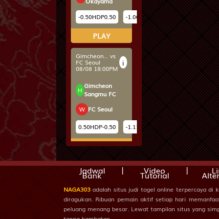
Okayama
-0.50
HDP
0.50
-1.06
Odds
-1.05
PLAY
Gimcheon... vs
i
FC Seoul
08/08 18:00PM
Gimcheon
H
Sangmu FC
W
FC Seoul
0.50
HDP
-0.50
-1.11
Odds
-1.06
PLAY
Paris Sa... vs
|
|
Jadwal
Video
L
i
Aston Vi...
Bank
Tutorial
Alte
13/08 02:00AM
NAGA303
adalah situs judi togel online terpercaya di
Paris Saint
diragukan. Ribuan pemain aktif setiap hari memanfaa
H
Germain
peluang menang besar. Lewat tampilan situs yang simpe
tanpa hambatan.