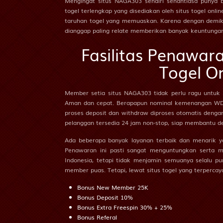
Mengingat situs NAGA303 sendiri senantiasa punya 
W
VfB Stuttgart
togel terlengkap yang disediakan oleh situs togel onl
-1.75
HDP
1.75
-1.04
Odds
-1.08
taruhan togel yang memuaskan. Karena dengan demiki
dianggap paling relate memberikan banyak keuntungan
PLAY
Fasilitas Penawara
Queens P... vs
Togel O
i
Millwall
08/08 20:00PM
Queens Park
Member setia situs NAGA303 tidak perlu ragu untuk
H
Rangers
Aman dan cepat. Berapapun nominal kemenangan WD p
proses deposit dan withdraw diproses otomatis denga
W
Millwall
pelanggan tersedia 24 jam non-stop, siap membantu d
0.25
HDP
-0.25
-1.23
Odds
-1.05
Ada beberapa banyak layanan terbaik dan menarik yan
Penawaran ini pasti sangat menguntungkan serta m
PLAY
Indonesia, tetapi tidak menjamin semuanya selalu 
member puas. Tetapi, lewat situs togel yang terpercay
Estrela ... vs
i
Sporting...
09/08 02:30AM
Bonus New Member 25K
Bonus Deposit 10%
Estrela da
H
Bonus Extra Freespin 30% + 25%
Amadora
Bonus Referal