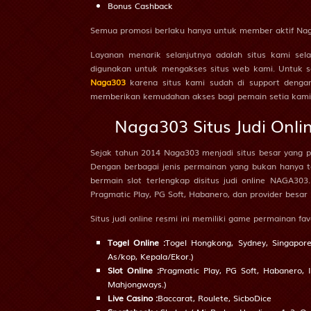
Sporting
Bonus Cashback
W
Lisbon
Semua promosi berlaku hanya untuk member aktif Naga
1.75
HDP
-1.75
-1.06
Odds
-1.05
Layanan menarik selanjutnya adalah situs kami sela
PLAY
digunakan untuk mengakses situs web kami. Untuk s
Naga303
karena situs kami sudah di support dengan
PSV Eind... vs
memberikan kemudahan akses bagi pemain setia kami
Fortuna ...
i
09/08
Promo
01:00AM
Naga303 Situs Judi Onli
PROMO SBO SPORT
Sejak tahun 2014 Naga303 menjadi situs besar yang pa
PSV
H
Dengan berbagai jenis permainan yang bukan hanya t
Eindhoven
bermain slot terlengkap disitus judi online NAGA30
Fortuna
Pragmatic Play, PG Soft, Habanero, dan provider besar 
W
Sittard
Situs judi online resmi ini memiliki game permainan favo
-2.25
HDP
2.25
-1.05
Odds
-1.06
Togel Online :
Togel Hongkong, Sydney, Singapore
PLAY
As/kop, Kepala/Ekor.)
Slot Online :
Pragmatic Play, PG Soft, Habanero, 
Everton vs
Mahjongways.)
i
Crystal ...
22/08 22:00PM
Live Casino :
Baccarat, Roulete, SicboDice