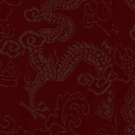
H
Ipswich Town
W
Sunderland
0.00
HDP
0.00
1.03
Odds
-1.17
PLAY
Brighton... vs
i
Aston Vi...
23/08 21:00PM
Brighton &
H
Hove Albion
W
Aston Villa
-0.25
HDP
0.25
1.04
Odds
-1.19
PLAY
Inter Mi... vs
i
Monza
22/08 23:30PM