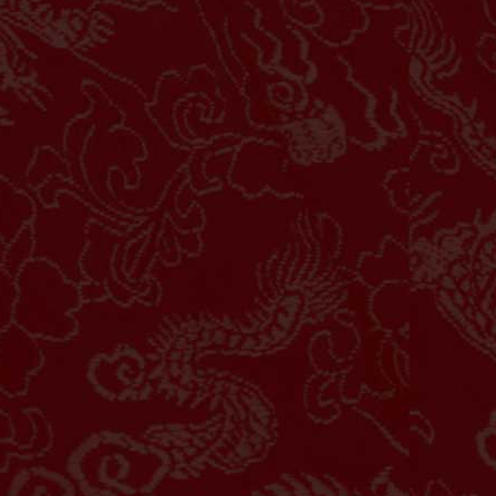
H
Malaysia
W
Philippines
-1.25
HDP
1.25
-1.09
Odds
-1.17
PLAY
Jeonbuk ... vs
i
Jeju SK ...
08/08 18:00PM
Jeonbuk
H
Hyundai
Motors
W
Jeju SK FC
-0.75
HDP
0.75
-1.07
Odds
-1.09
PLAY
Burnley vs
i
Notts Co...
08/08 21:00PM