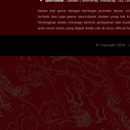
Sportsbook :
Sbobet ( MixParlay, Handicap, 1x2, O
H
Everton
Selain slot gacor dengan berbagai provider besar, s
Crystal
terbaik dan juga game sportsbook sbobet yang tak kala
W
Palace
terlengkap selalu menjaga bentuk pelayanan dan kuali
web resmi kami yang dapat Anda cek di situs official 
-0.50
HDP
0.50
1.16
Odds
-1.35
PLAY
© Copyright 2014 -
Brentfor... vs
i
Tottenha...
23/08 00:30AM
H
Brentford
Tottenham
W
Hotspur
0.00
HDP
0.00
-1.28
Odds
1.11
PLAY
Racing S... vs
i
Villarre...
16/08 22:00PM